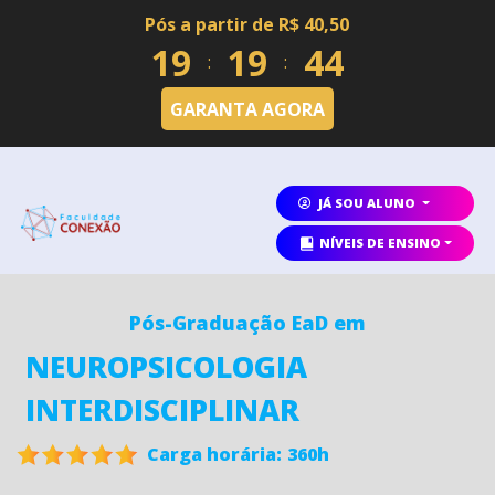
Pós a partir de R$ 40,50
1
9
1
9
4
3
:
:
GARANTA AGORA
JÁ SOU ALUNO
NÍVEIS DE ENSINO
Pós-Graduação EaD em
NEUROPSICOLOGIA
INTERDISCIPLINAR
Carga horária:
360h