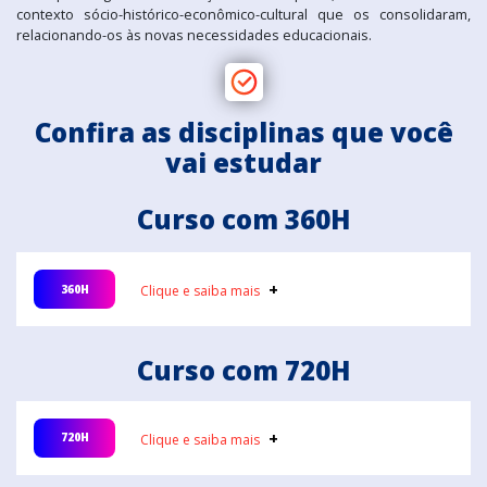
contexto sócio-histórico-econômico-cultural que os consolidaram,
relacionando-os às novas necessidades educacionais.
Confira as disciplinas que você
vai estudar
Curso com 360H
360H
Clique e saiba mais
Curso com 720H
Práticas Interdisciplinares nos
Anos Iniciais e o Uso dos
Módulo
1
Projetos
- 60 horas
720H
Clique e saiba mais
Clique e saiba mais