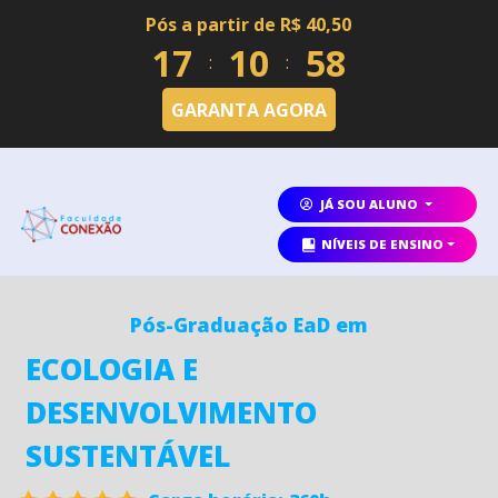
Pós a partir de R$ 40,50
1
7
1
0
5
7
:
:
GARANTA AGORA
JÁ SOU ALUNO
NÍVEIS DE ENSINO
Pós-Graduação EaD em
ECOLOGIA E
DESENVOLVIMENTO
SUSTENTÁVEL