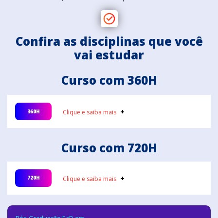
Confira as disciplinas que você
vai estudar
Curso com 360H
360H
Clique e saiba mais
Curso com 720H
Proteção do Meio Ambiente
-
60 horas
Módulo
1
720H
Clique e saiba mais
Clique e saiba mais
Preservação do Meio Ambiente: Conceituação e
Importância; Programas de Preservação do Meio
Estudo da Ecologia e